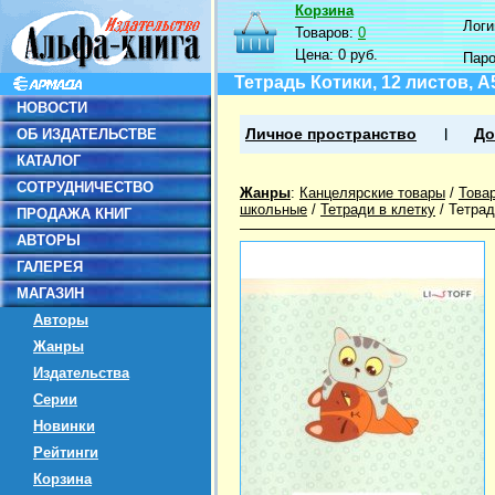
Корзина
Логин
Товаров:
0
Цена:
0 руб.
Пар
Тетрадь Котики, 12 листов, А
НОВОСТИ
ОБ ИЗДАТЕЛЬСТВЕ
Личное пространство
До
КАТАЛОГ
СОТРУДНИЧЕСТВО
Жанры
:
Канцелярские товары
/
Това
школьные
/
Тетради в клетку
/
Тетрад
ПРОДАЖА КНИГ
АВТОРЫ
ГАЛЕРЕЯ
МАГАЗИН
Авторы
Жанры
Издательства
Серии
Новинки
Рейтинги
Корзина