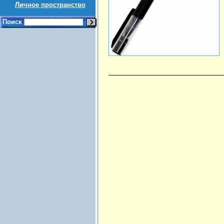
Личное пространство
Поиск