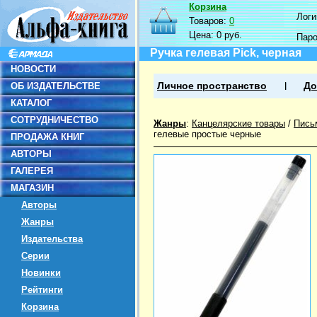
Корзина
Логин
Товаров:
0
Цена:
0 руб.
Пар
Ручка гелевая Pick, черная
НОВОСТИ
ОБ ИЗДАТЕЛЬСТВЕ
Личное пространство
До
КАТАЛОГ
СОТРУДНИЧЕСТВО
Жанры
:
Канцелярские товары
/
Пись
гелевые простые черные
ПРОДАЖА КНИГ
АВТОРЫ
ГАЛЕРЕЯ
МАГАЗИН
Авторы
Жанры
Издательства
Серии
Новинки
Рейтинги
Корзина