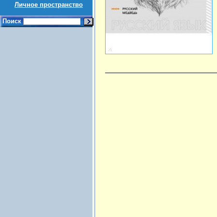
Личное пространство
Поиск