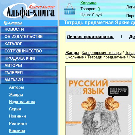
Корзина
Логин
Товаров:
0
Цена:
0 руб.
Пар
Тетрадь предметная Яркие де
НОВОСТИ
ОБ ИЗДАТЕЛЬСТВЕ
Личное пространство
До
КАТАЛОГ
СОТРУДНИЧЕСТВО
Жанры
:
Канцелярские товары
/
Това
школьные
/
Тетради предметные
/
Ру
ПРОДАЖА КНИГ
АВТОРЫ
ГАЛЕРЕЯ
МАГАЗИН
Авторы
Жанры
Издательства
Серии
Новинки
Рейтинги
Корзина