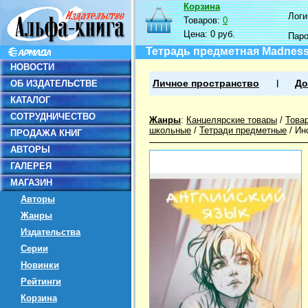
Корзина
Логин
Товаров:
0
Цена:
0 руб.
Пар
Тетрадь предметная MadnessM
НОВОСТИ
ОБ ИЗДАТЕЛЬСТВЕ
Личное пространство
До
КАТАЛОГ
СОТРУДНИЧЕСТВО
Жанры
:
Канцелярские товары
/
Това
школьные
/
Тетради предметные
/
Ин
ПРОДАЖА КНИГ
АВТОРЫ
ГАЛЕРЕЯ
МАГАЗИН
Авторы
Жанры
Издательства
Серии
Новинки
Рейтинги
Корзина