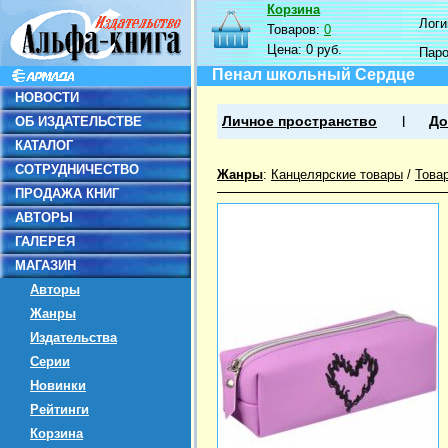
Корзина
Логин
Товаров:
0
Цена:
0 руб.
Пар
Пенал школьный Сердце
НОВОСТИ
ОБ ИЗДАТЕЛЬСТВЕ
Личное пространство
До
КАТАЛОГ
СОТРУДНИЧЕСТВО
Жанры
:
Канцелярские товары
/
Това
ПРОДАЖА КНИГ
АВТОРЫ
ГАЛЕРЕЯ
МАГАЗИН
Авторы
Жанры
Издательства
Серии
Новинки
Рейтинги
Корзина