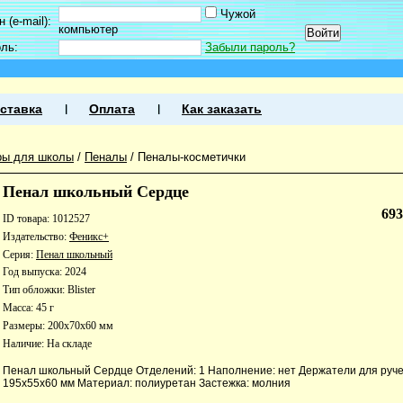
Чужой
 (e-mail):
компьютер
оль:
Забыли пароль?
ставка
Оплата
Как заказать
ры для школы
/
Пеналы
/
Пеналы-косметички
Пенал школьный Сердце
69
ID товара: 1012527
Издательство:
Феникс+
Серия:
Пенал школьный
Год выпуска: 2024
Тип обложки: Blister
Масса: 45 г
Размеры: 200x70x60 мм
Наличие:
На складе
Пенал школьный Сердце Отделений: 1 Наполнение: нет Держатели для ручек
195х55х60 мм Материал: полиуретан Застежка: молния