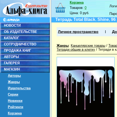
Корзина
Логин
Товаров:
0
Цена:
0 руб.
Пар
Тетрадь Total Black. Shine, 9
НОВОСТИ
ОБ ИЗДАТЕЛЬСТВЕ
Личное пространство
До
КАТАЛОГ
СОТРУДНИЧЕСТВО
Жанры
:
Канцелярские товары
/
Това
Тетради общие в клетку
/
Тетради в к
ПРОДАЖА КНИГ
АВТОРЫ
ГАЛЕРЕЯ
МАГАЗИН
Авторы
Жанры
Издательства
Серии
Новинки
Рейтинги
Корзина