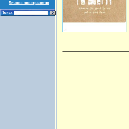
Личное пространство
Поиск