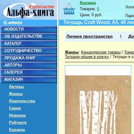
Корзина
Логин
Товаров:
0
Цена:
0 руб.
Пар
Тетрадь Craft Wood, A5, 48 л
НОВОСТИ
ОБ ИЗДАТЕЛЬСТВЕ
Личное пространство
До
КАТАЛОГ
СОТРУДНИЧЕСТВО
Жанры
:
Канцелярские товары
/
Това
Тетради общие в клетку
/
Тетради в 
ПРОДАЖА КНИГ
АВТОРЫ
ГАЛЕРЕЯ
МАГАЗИН
Авторы
Жанры
Издательства
Серии
Новинки
Рейтинги
Корзина