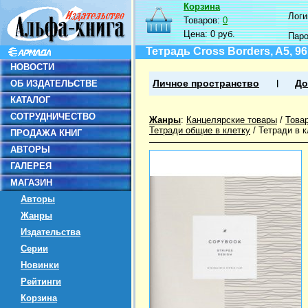
Корзина
Логин
Товаров:
0
Цена:
0 руб.
Пар
Тетрадь Cross Borders, A5, 9
НОВОСТИ
ОБ ИЗДАТЕЛЬСТВЕ
Личное пространство
До
КАТАЛОГ
СОТРУДНИЧЕСТВО
Жанры
:
Канцелярские товары
/
Това
Тетради общие в клетку
/
Тетради в к
ПРОДАЖА КНИГ
АВТОРЫ
ГАЛЕРЕЯ
МАГАЗИН
Авторы
Жанры
Издательства
Серии
Новинки
Рейтинги
Корзина