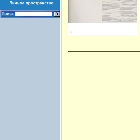
Личное пространство
Поиск