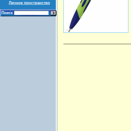
Личное пространство
Поиск