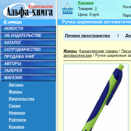
Корзина
Логин
Товаров:
0
Цена:
0 руб.
Пар
Ручка шариковая автоматичес
НОВОСТИ
ОБ ИЗДАТЕЛЬСТВЕ
Личное пространство
До
КАТАЛОГ
СОТРУДНИЧЕСТВО
Жанры
:
Канцелярские товары
/
Пись
автоматические
/
Ручки шариковые а
ПРОДАЖА КНИГ
АВТОРЫ
ГАЛЕРЕЯ
МАГАЗИН
Авторы
Жанры
Издательства
Серии
Новинки
Рейтинги
Корзина