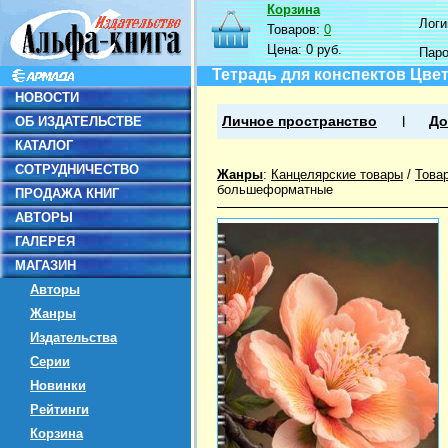
Корзина
Логин
Товаров:
0
Цена:
0 руб.
Пар
Тетрадь для конспектов Цвет 
НОВОСТИ
ОБ ИЗДАТЕЛЬСТВЕ
Личное пространство
До
КАТАЛОГ
СОТРУДНИЧЕСТВО
Жанры
:
Канцелярские товары
/
Това
большеформатные
ПРОДАЖА КНИГ
АВТОРЫ
ГАЛЕРЕЯ
МАГАЗИН
Авторы
Жанры
Издательства
Серии
Новинки
Рейтинги
Корзина