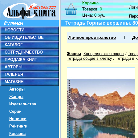
Корзина
Логин
Товаров:
0
Цена:
0 руб.
Пар
Тетрадь Горные вершины, 80 
НОВОСТИ
ОБ ИЗДАТЕЛЬСТВЕ
Личное пространство
До
КАТАЛОГ
СОТРУДНИЧЕСТВО
Жанры
:
Канцелярские товары
/
Това
Тетради общие в клетку
/
Тетради в 
ПРОДАЖА КНИГ
АВТОРЫ
ГАЛЕРЕЯ
МАГАЗИН
Авторы
Жанры
Издательства
Серии
Новинки
Рейтинги
Корзина