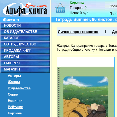
Корзина
Логин
Товаров:
0
Цена:
0 руб.
Пар
Тетрадь Summer, 96 листов, 
НОВОСТИ
ОБ ИЗДАТЕЛЬСТВЕ
Личное пространство
До
КАТАЛОГ
СОТРУДНИЧЕСТВО
Жанры
:
Канцелярские товары
/
Това
Тетради общие в клетку
/
Тетради в к
ПРОДАЖА КНИГ
АВТОРЫ
ГАЛЕРЕЯ
МАГАЗИН
Авторы
Жанры
Издательства
Серии
Новинки
Рейтинги
Корзина