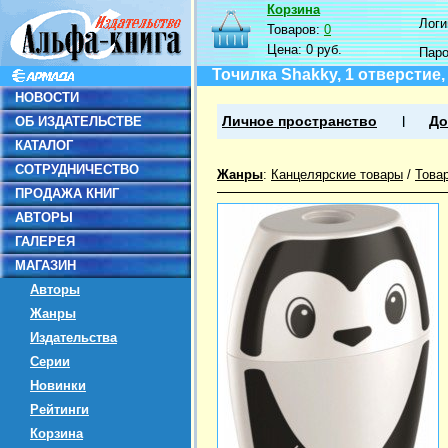
Корзина
Логин
Товаров:
0
Цена:
0 руб.
Пар
Точилка Shakky, 1 отверстие
НОВОСТИ
ОБ ИЗДАТЕЛЬСТВЕ
Личное пространство
До
КАТАЛОГ
СОТРУДНИЧЕСТВО
Жанры
:
Канцелярские товары
/
Това
ПРОДАЖА КНИГ
АВТОРЫ
ГАЛЕРЕЯ
МАГАЗИН
Авторы
Жанры
Издательства
Серии
Новинки
Рейтинги
Корзина