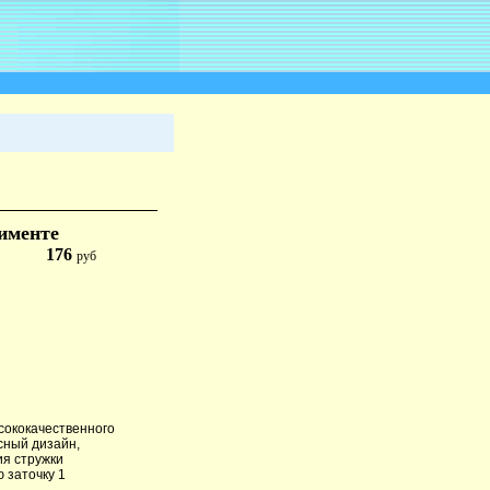
тименте
176
руб
сококачественного
сный дизайн,
ия стружки
 заточку 1