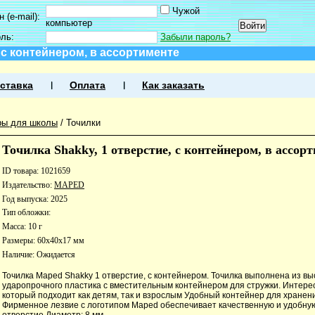
Чужой
 (e-mail):
компьютер
оль:
Забыли пароль?
, с контейнером, в ассортименте
ставка
Оплата
Как заказать
ры для школы
/
Точилки
Точилка Shakky, 1 отверстие, с контейнером, в ассор
ID товара: 1021659
Издательство:
MAPED
Год выпуска: 2025
Тип обложки:
Масса: 10 г
Размеры: 60x40x17 мм
Наличие:
Ожидается
Точилка Maped Shakky 1 отверстие, с контейнером. Точилка выполнена из вы
ударопрочного пластика с вместительным контейнером для стружки. Интере
который подходит как детям, так и взрослым Удобный контейнер для хранен
Фирменное лезвие с логотипом Maped обеспечивает качественную и удобную
отверстие Диаметр: 8 мм.