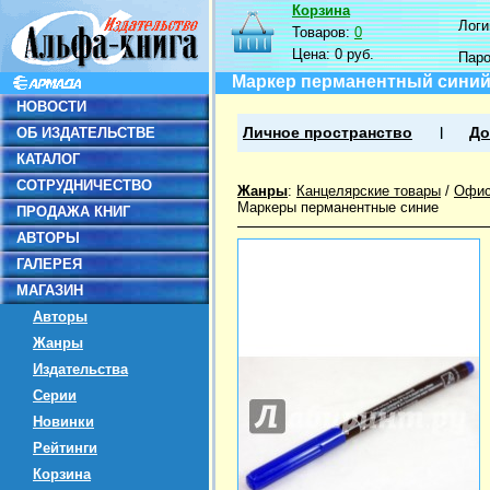
Корзина
Логин
Товаров:
0
Цена:
0 руб.
Пар
Маркер перманентный синий 
НОВОСТИ
ОБ ИЗДАТЕЛЬСТВЕ
Личное пространство
До
КАТАЛОГ
СОТРУДНИЧЕСТВО
Жанры
:
Канцелярские товары
/
Офис
Маркеры перманентные синие
ПРОДАЖА КНИГ
АВТОРЫ
ГАЛЕРЕЯ
МАГАЗИН
Авторы
Жанры
Издательства
Серии
Новинки
Рейтинги
Корзина