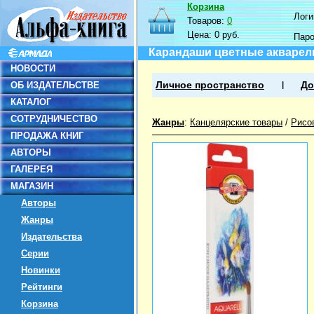
Корзина
Логин
Товаров:
0
Цена:
0 руб.
Пар
Карандаши цветные акварел
НОВОСТИ
ОБ ИЗДАТЕЛЬСТВЕ
Личное пространство
До
КАТАЛОГ
СОТРУДНИЧЕСТВО
Жанры
:
Канцелярские товары
/
Рисо
ПРОДАЖА КНИГ
АВТОРЫ
ГАЛЕРЕЯ
МАГАЗИН
Авторы
Жанры
Издательства
Серии
Новинки
Рейтинги
Корзина