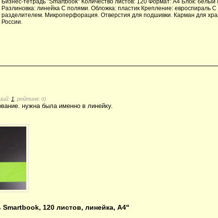
Бизнес-тетрадь "Smartbook" Количество листов: 120 Формат: А4 Блок: белый 
Разлиновка: линейка С полями. Обложка: пластик Крепление: евроспираль С
разделителем. Микроперфорация. Отверстия для подшивки. Карман для хра
России.
нзий:
1
, рейтинг:
)
0
ование. нужна была именно в линейку.
Smartbook, 120 листов, линейка, А4"