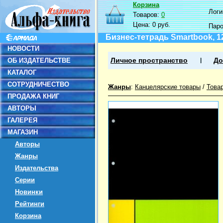
Корзина
Логин
Товаров:
0
Цена:
0 руб.
Пар
Бизнес-тетрадь Smartbook, 1
НОВОСТИ
ОБ ИЗДАТЕЛЬСТВЕ
Личное пространство
До
КАТАЛОГ
СОТРУДНИЧЕСТВО
Жанры
:
Канцелярские товары
/
Това
ПРОДАЖА КНИГ
АВТОРЫ
ГАЛЕРЕЯ
МАГАЗИН
Авторы
Жанры
Издательства
Серии
Новинки
Рейтинги
Корзина