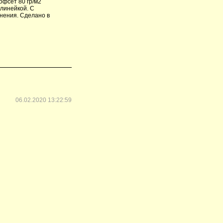
офсет 80 гр/м2
 линейкой. С
нения. Сделано в
06.02.2020 13:22:59