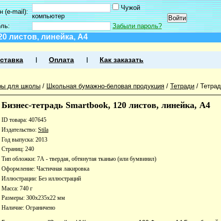
Чужой
 (e-mail):
компьютер
оль:
Забыли пароль?
20 листов, линейка, А4
ставка
Оплата
Как заказать
ры для школы
/
Школьная бумажно-беловая продукция
/
Тетради
/
Тетра
Бизнес-тетрадь Smartbook, 120 листов, линейка, А4
ID товара: 407645
Издательство:
Stila
Год выпуска: 2013
Страниц: 240
Тип обложки: 7А - твердая, обтянутая тканью (или бумвинил)
Оформление: Частичная лакировка
Иллюстрации: Без иллюстраций
Масса: 740 г
Размеры: 300x235x22 мм
Наличие:
Ограничено