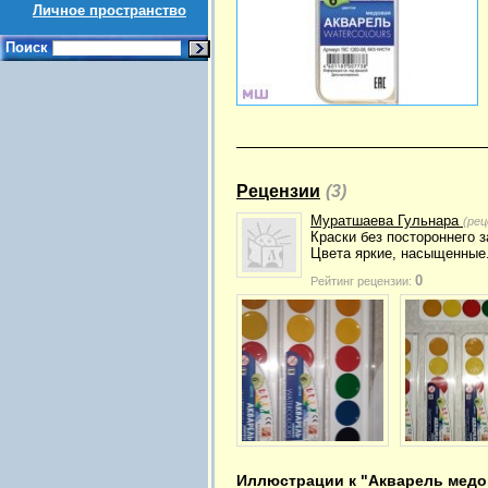
Личное пространство
Поиск
Рецензии
(3)
Муратшаева Гульнара
(рец
Краски без постороннего з
Цвета яркие, насыщенные
0
Рейтинг рецензии:
Иллюстрации к "Акварель медов