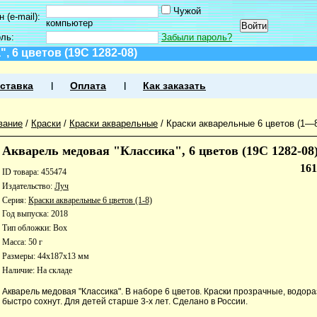
Чужой
 (e-mail):
компьютер
оль:
Забыли пароль?
, 6 цветов (19С 1282-08)
ставка
Оплата
Как заказать
вание
/
Краски
/
Краски акварельные
/
Краски акварельные 6 цветов (1—
Акварель медовая "Классика", 6 цветов (19С 1282-08
16
ID товара: 455474
Издательство:
Луч
Серия:
Краски акварельные 6 цветов (1-8)
Год выпуска: 2018
Тип обложки: Box
Масса: 50 г
Размеры: 44x187x13 мм
Наличие:
На складе
Акварель медовая "Классика". В наборе 6 цветов. Краски прозрачные, водор
быстро сохнут. Для детей старше 3-х лет. Сделано в России.