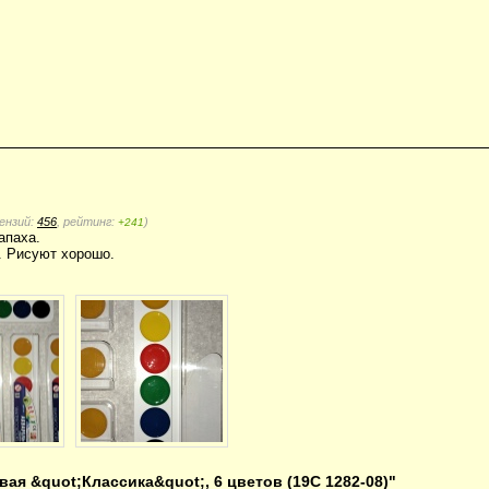
ензий:
456
, рейтинг:
)
+241
апаха.
. Рисуют хорошо.
ая &quot;Классика&quot;, 6 цветов (19С 1282-08)"