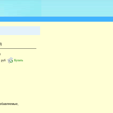
8)
)
1
руб
Купить
азбавляемые,