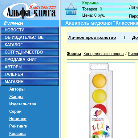
Корзина
Логин
Товаров:
0
Цена:
0 руб.
Пар
Акварель медовая "Классика"
НОВОСТИ
ОБ ИЗДАТЕЛЬСТВЕ
Личное пространство
До
КАТАЛОГ
СОТРУДНИЧЕСТВО
Жанры
:
Канцелярские товары
/
Рисо
ПРОДАЖА КНИГ
АВТОРЫ
ГАЛЕРЕЯ
МАГАЗИН
Авторы
Жанры
Издательства
Серии
Новинки
Рейтинги
Корзина