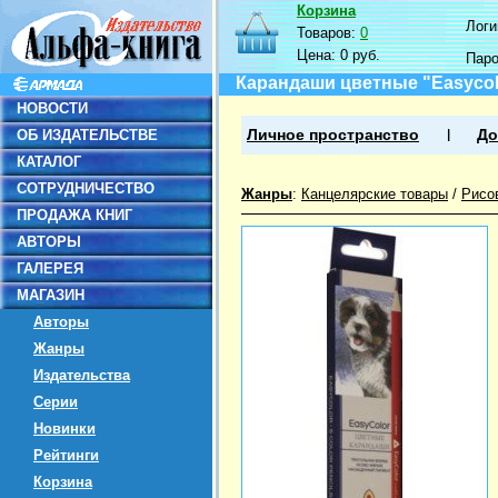
Корзина
Логин
Товаров:
0
Цена:
0 руб.
Пар
Карандаши цветные "Easycolor
НОВОСТИ
ОБ ИЗДАТЕЛЬСТВЕ
Личное пространство
До
КАТАЛОГ
СОТРУДНИЧЕСТВО
Жанры
:
Канцелярские товары
/
Рисо
ПРОДАЖА КНИГ
АВТОРЫ
ГАЛЕРЕЯ
МАГАЗИН
Авторы
Жанры
Издательства
Серии
Новинки
Рейтинги
Корзина