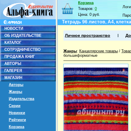
Корзина
Логин
Товаров:
0
Цена:
0 руб.
Пар
Тетрадь 96 листов, А4, клет
НОВОСТИ
ОБ ИЗДАТЕЛЬСТВЕ
Личное пространство
До
КАТАЛОГ
СОТРУДНИЧЕСТВО
Жанры
:
Канцелярские товары
/
Това
большеформатные
ПРОДАЖА КНИГ
АВТОРЫ
ГАЛЕРЕЯ
МАГАЗИН
Авторы
Жанры
Издательства
Серии
Новинки
Рейтинги
Корзина