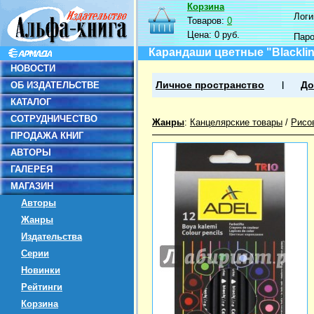
Корзина
Логин
Товаров:
0
Цена:
0 руб.
Пар
Карандаши цветные "Blackline
НОВОСТИ
ОБ ИЗДАТЕЛЬСТВЕ
Личное пространство
До
КАТАЛОГ
СОТРУДНИЧЕСТВО
Жанры
:
Канцелярские товары
/
Рисо
ПРОДАЖА КНИГ
АВТОРЫ
ГАЛЕРЕЯ
МАГАЗИН
Авторы
Жанры
Издательства
Серии
Новинки
Рейтинги
Корзина