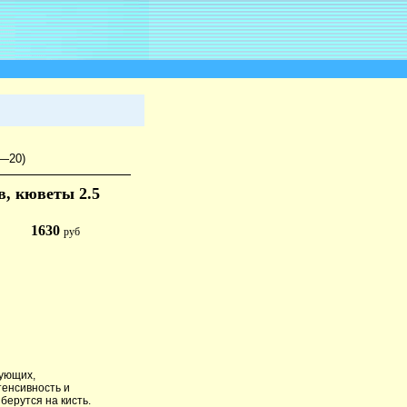
5—20)
в, кюветы 2.5
1630
руб
зующих,
тенсивность и
берутся на кисть.