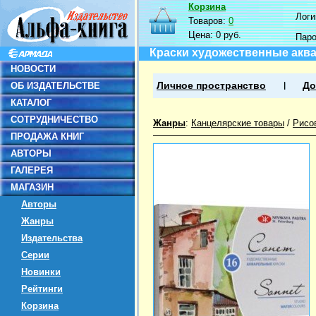
Корзина
Логин
Товаров:
0
Цена:
0 руб.
Пар
Краски художественные аква
НОВОСТИ
ОБ ИЗДАТЕЛЬСТВЕ
Личное пространство
До
КАТАЛОГ
СОТРУДНИЧЕСТВО
Жанры
:
Канцелярские товары
/
Рисо
ПРОДАЖА КНИГ
АВТОРЫ
ГАЛЕРЕЯ
МАГАЗИН
Авторы
Жанры
Издательства
Серии
Новинки
Рейтинги
Корзина