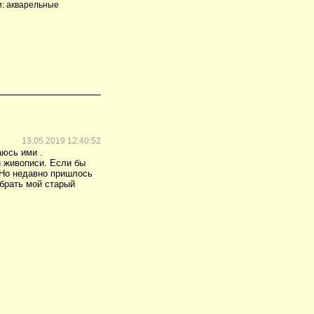
и: акварельные
13.05.2019 12:40:52
аюсь ими .
й живописи. Если бы
. Но недавно пришлось
абрать мой старый