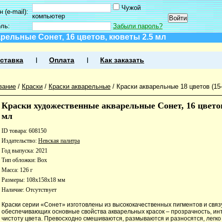
Чужой
 (e-mail):
компьютер
оль:
Забыли пароль?
рельные Сонет, 16 цветов, кюветы 2.5 мл
ставка
Оплата
Как заказать
вание
/
Краски
/
Краски акварельные
/
Краски акварельные 18 цветов (1
Краски художественные акварельные Сонет, 16 цвето
мл
ID товара: 608150
Издательство:
Невская палитра
Год выпуска: 2021
Тип обложки: Box
Масса: 126 г
Размеры: 108x158x18 мм
Наличие:
Отсутствует
Краски серии «Сонет» изготовлены из высококачественных пигментов и свя
обеспечивающих основные свойства акварельных красок – прозрачность, ин
чистоту цвета. Превосходно смешиваются, размываются и разносятся, легко 