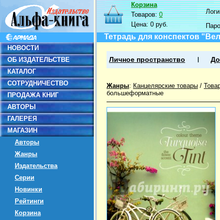
Корзина
Логин
Товаров:
0
Цена:
0 руб.
Пар
Тетрадь для конспектов "Вел
НОВОСТИ
ОБ ИЗДАТЕЛЬСТВЕ
Личное пространство
До
КАТАЛОГ
СОТРУДНИЧЕСТВО
Жанры
:
Канцелярские товары
/
Това
большеформатные
ПРОДАЖА КНИГ
АВТОРЫ
ГАЛЕРЕЯ
МАГАЗИН
Авторы
Жанры
Издательства
Серии
Новинки
Рейтинги
Корзина