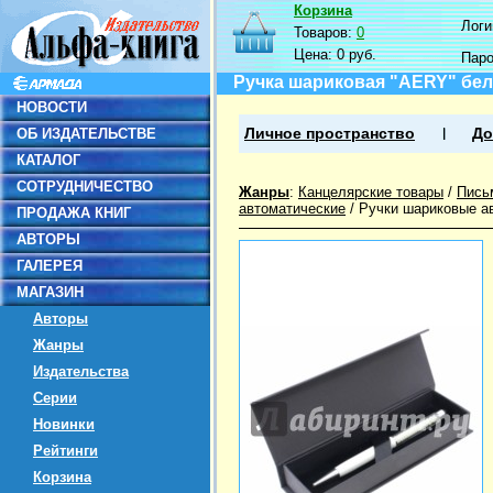
Корзина
Логин
Товаров:
0
Цена:
0 руб.
Пар
Ручка шариковая "AERY" бела
НОВОСТИ
ОБ ИЗДАТЕЛЬСТВЕ
Личное пространство
До
КАТАЛОГ
СОТРУДНИЧЕСТВО
Жанры
:
Канцелярские товары
/
Пись
автоматические
/
Ручки шариковые а
ПРОДАЖА КНИГ
АВТОРЫ
ГАЛЕРЕЯ
МАГАЗИН
Авторы
Жанры
Издательства
Серии
Новинки
Рейтинги
Корзина