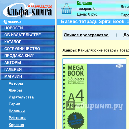
Корзина
Логин
Товаров:
0
Цена:
0 руб.
Пар
Бизнес-тетрадь Spiral Book, 
НОВОСТИ
ОБ ИЗДАТЕЛЬСТВЕ
Личное пространство
До
КАТАЛОГ
СОТРУДНИЧЕСТВО
Жанры
:
Канцелярские товары
/
Това
ПРОДАЖА КНИГ
АВТОРЫ
ГАЛЕРЕЯ
МАГАЗИН
Авторы
Жанры
Издательства
Серии
Новинки
Рейтинги
Корзина