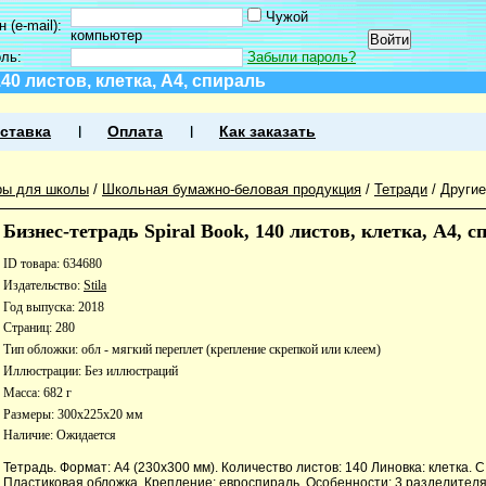
Чужой
 (e-mail):
компьютер
оль:
Забыли пароль?
140 листов, клетка, А4, спираль
ставка
Оплата
Как заказать
ры для школы
/
Школьная бумажно-беловая продукция
/
Тетради
/
Другие
Бизнес-тетрадь Spiral Book, 140 листов, клетка, А4, с
ID товара: 634680
Издательство:
Stila
Год выпуска: 2018
Страниц: 280
Тип обложки: обл - мягкий переплет (крепление скрепкой или клеем)
Иллюстрации: Без иллюстраций
Масса: 682 г
Размеры: 300x225x20 мм
Наличие:
Ожидается
Тетрадь. Формат: А4 (230х300 мм). Количество листов: 140 Линовка: клетка. 
Пластиковая обложка. Крепление: евроспираль. Особенности: 3 разделителя