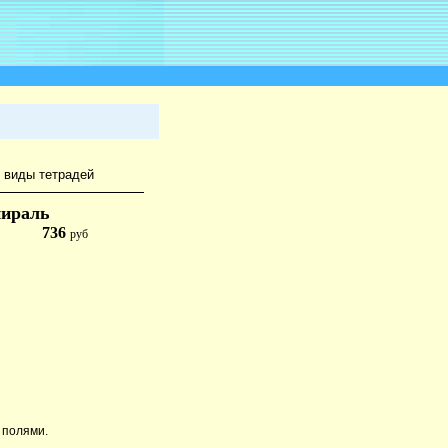
 виды тетрадей
пираль
736
руб
С полями.
.