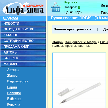
Корзина
Логин
Товаров:
0
Цена:
0 руб.
Пар
Ручка гелевая "IRBIS" (0.8 м
НОВОСТИ
ОБ ИЗДАТЕЛЬСТВЕ
Личное пространство
До
КАТАЛОГ
СОТРУДНИЧЕСТВО
Жанры
:
Канцелярские товары
/
Пись
гелевые простые цветные
ПРОДАЖА КНИГ
АВТОРЫ
ГАЛЕРЕЯ
МАГАЗИН
Авторы
Жанры
Издательства
Серии
Новинки
Рейтинги
Корзина