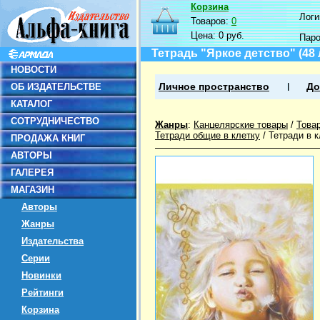
Корзина
Логин
Товаров:
0
Цена:
0 руб.
Пар
Тетрадь "Яркое детство" (48 
НОВОСТИ
ОБ ИЗДАТЕЛЬСТВЕ
Личное пространство
До
КАТАЛОГ
СОТРУДНИЧЕСТВО
Жанры
:
Канцелярские товары
/
Това
Тетради общие в клетку
/
Тетради в 
ПРОДАЖА КНИГ
АВТОРЫ
ГАЛЕРЕЯ
МАГАЗИН
Авторы
Жанры
Издательства
Серии
Новинки
Рейтинги
Корзина