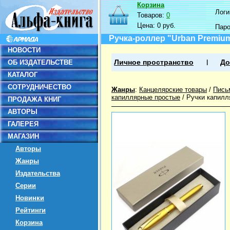
Корзина
Логин
Товаров:
0
Цена:
0 руб.
Пар
Ручка-роллер "Urban Premium 
НОВОСТИ
ОБ ИЗДАТЕЛЬСТВЕ
Личное пространство
До
КАТАЛОГ
СОТРУДНИЧЕСТВО
Жанры
:
Канцелярские товары
/
Пись
капиллярные простые
/
Ручки капилл
ПРОДАЖА КНИГ
АВТОРЫ
ГАЛЕРЕЯ
МАГАЗИН
Авторы
Жанры
Издательства
Серии
Новинки
Рейтинги
Корзина