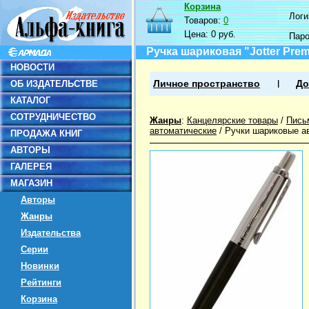
Корзина
Логин
Товаров:
0
Цена:
0 руб.
Пар
Ручка шариковая "Jotter Prem
НОВОСТИ
ОБ ИЗДАТЕЛЬСТВЕ
Личное пространство
До
КАТАЛОГ
СОТРУДНИЧЕСТВО
Жанры
:
Канцелярские товары
/
Пись
автоматические
/
Ручки шариковые а
ПРОДАЖА КНИГ
АВТОРЫ
ГАЛЕРЕЯ
МАГАЗИН
Авторы
Жанры
Издательства
Серии
Новинки
Рейтинги
Корзина