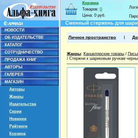
Корзина
Логин
Товаров:
0
Цена:
0 руб.
Пар
Сменный стержень для шарик
НОВОСТИ
ОБ ИЗДАТЕЛЬСТВЕ
Личное пространство
До
КАТАЛОГ
СОТРУДНИЧЕСТВО
Жанры
:
Канцелярские товары
/
Пись
/
Стержни к шариковым ручкам черн
ПРОДАЖА КНИГ
АВТОРЫ
ГАЛЕРЕЯ
МАГАЗИН
Авторы
Жанры
Издательства
Серии
Новинки
Рейтинги
Корзина