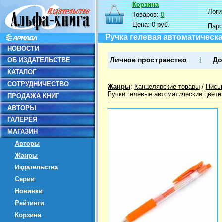
Корзина
Логин
Товаров:
0
Цена:
0 руб.
Пар
Ручка гелевая автоматическ
НОВОСТИ
ОБ ИЗДАТЕЛЬСТВЕ
Личное пространство
До
КАТАЛОГ
СОТРУДНИЧЕСТВО
Жанры
:
Канцелярские товары
/
Пись
Ручки гелевые автоматические цвет
ПРОДАЖА КНИГ
АВТОРЫ
ГАЛЕРЕЯ
МАГАЗИН
Авторы
Жанры
Издательства
Серии
Новинки
Рейтинги
Корзина