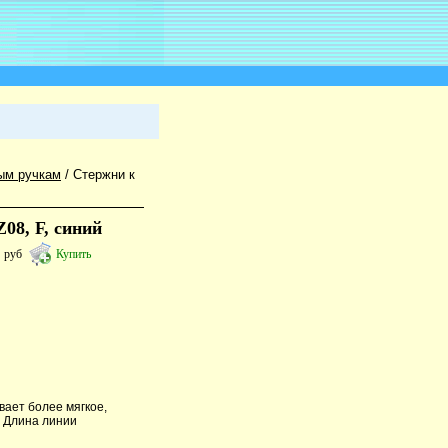
ым ручкам
/
Стержни к
08, F, синий
5
руб
Купить
вает более мягкое,
. Длина линии