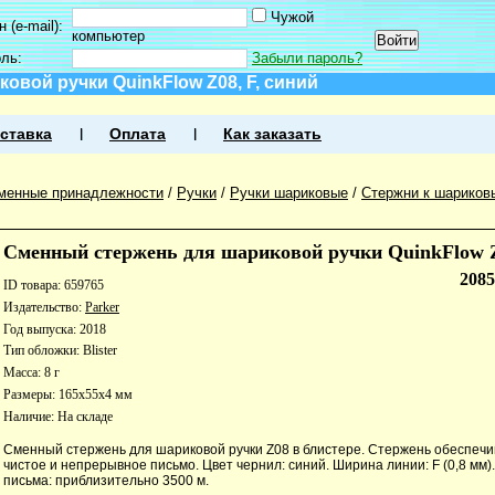
Чужой
 (e-mail):
компьютер
оль:
Забыли пароль?
вой ручки QuinkFlow Z08, F, синий
ставка
Оплата
Как заказать
менные принадлежности
/
Ручки
/
Ручки шариковые
/
Стержни к шариков
Сменный стержень для шариковой ручки QuinkFlow Z
208
ID товара: 659765
Издательство:
Parker
Год выпуска: 2018
Тип обложки: Blister
Масса: 8 г
Размеры: 165x55x4 мм
Наличие:
На складе
Сменный стержень для шариковой ручки Z08 в блистере. Стержень обеспечи
чистое и непрерывное письмо. Цвет чернил: синий. Ширина линии: F (0,8 мм)
письма: приблизительно 3500 м.