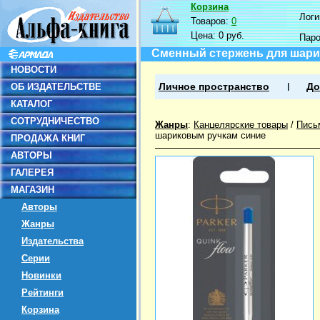
Корзина
Логин
Товаров:
0
Цена:
0 руб.
Пар
Сменный стержень для шарико
НОВОСТИ
ОБ ИЗДАТЕЛЬСТВЕ
Личное пространство
До
КАТАЛОГ
СОТРУДНИЧЕСТВО
Жанры
:
Канцелярские товары
/
Пись
шариковым ручкам синие
ПРОДАЖА КНИГ
АВТОРЫ
ГАЛЕРЕЯ
МАГАЗИН
Авторы
Жанры
Издательства
Серии
Новинки
Рейтинги
Корзина