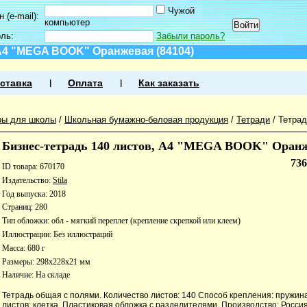
Чужой
 (e-mail):
компьютер
оль:
Забыли пароль?
 А4 "MEGA BOOK" Оранжевая (84104)
ставка
Оплата
Как заказать
ры для школы
/
Школьная бумажно-беловая продукция
/
Тетради
/
Тетра
Бизнес-тетрадь 140 листов, А4 "MEGA BOOK" Оранж
73
ID товара: 670170
Издательство:
Stila
Год выпуска: 2018
Страниц: 280
Тип обложки: обл - мягкий переплет (крепление скрепкой или клеем)
Иллюстрации: Без иллюстраций
Масса: 680 г
Размеры: 298x228x21 мм
Наличие:
На складе
Тетрадь общая с полями. Количество листов: 140 Способ крепления: пружина
листов: клетка. Пластиковая обложка с разделителями. Производство: Россия