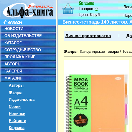
Корзина
Логин
Товаров:
0
Цена:
0 руб.
Пар
Бизнес-тетрадь 140 листов,
НОВОСТИ
ОБ ИЗДАТЕЛЬСТВЕ
Личное пространство
До
КАТАЛОГ
СОТРУДНИЧЕСТВО
Жанры
:
Канцелярские товары
/
Това
ПРОДАЖА КНИГ
АВТОРЫ
ГАЛЕРЕЯ
МАГАЗИН
Авторы
Жанры
Издательства
Серии
Новинки
Рейтинги
Корзина