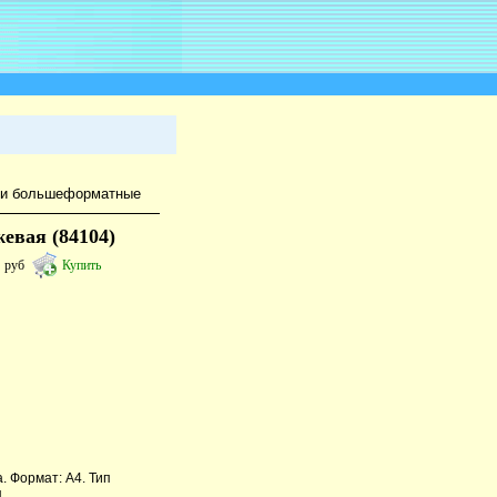
ди большеформатные
евая (84104)
6
руб
Купить
. Формат: А4. Тип
.