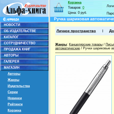
Корзина
Логин
Товаров:
0
Цена:
0 руб.
Пар
Ручка шариковая автоматическ
НОВОСТИ
ОБ ИЗДАТЕЛЬСТВЕ
Личное пространство
До
КАТАЛОГ
СОТРУДНИЧЕСТВО
Жанры
:
Канцелярские товары
/
Пись
автоматические
/
Ручки шариковые а
ПРОДАЖА КНИГ
АВТОРЫ
ГАЛЕРЕЯ
МАГАЗИН
Авторы
Жанры
Издательства
Серии
Новинки
Рейтинги
Корзина