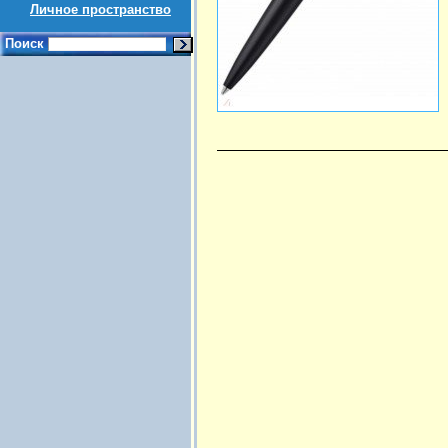
Личное пространство
Поиск