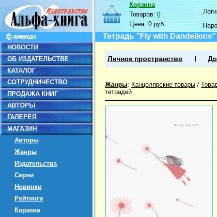
Корзина
Логин
Товаров:
0
Цена:
0 руб.
Пар
Тетрадь "Fly with Dandelions" 
НОВОСТИ
ОБ ИЗДАТЕЛЬСТВЕ
Личное пространство
До
КАТАЛОГ
СОТРУДНИЧЕСТВО
Жанры
:
Канцелярские товары
/
Това
тетрадей
ПРОДАЖА КНИГ
АВТОРЫ
ГАЛЕРЕЯ
МАГАЗИН
Авторы
Жанры
Издательства
Серии
Новинки
Рейтинги
Корзина