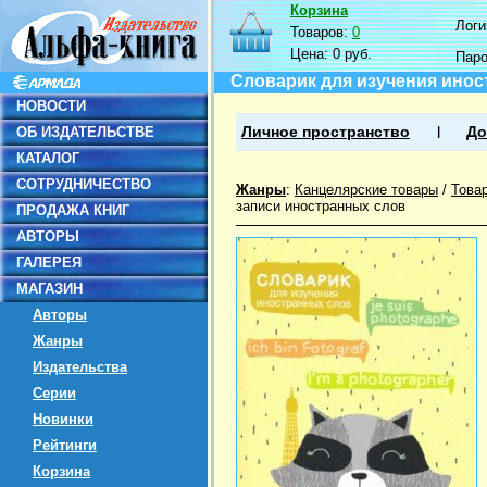
Корзина
Логин
Товаров:
0
Цена:
0 руб.
Пар
Словарик для изучения инос
НОВОСТИ
ОБ ИЗДАТЕЛЬСТВЕ
Личное пространство
До
КАТАЛОГ
СОТРУДНИЧЕСТВО
Жанры
:
Канцелярские товары
/
Това
записи иностранных слов
ПРОДАЖА КНИГ
АВТОРЫ
ГАЛЕРЕЯ
МАГАЗИН
Авторы
Жанры
Издательства
Серии
Новинки
Рейтинги
Корзина