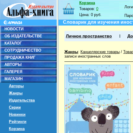
Корзина
Логин
Товаров:
0
Цена:
0 руб.
Пар
Словарик для изучения инос
НОВОСТИ
ОБ ИЗДАТЕЛЬСТВЕ
Личное пространство
До
КАТАЛОГ
СОТРУДНИЧЕСТВО
Жанры
:
Канцелярские товары
/
Това
записи иностранных слов
ПРОДАЖА КНИГ
АВТОРЫ
ГАЛЕРЕЯ
МАГАЗИН
Авторы
Жанры
Издательства
Серии
Новинки
Рейтинги
Корзина