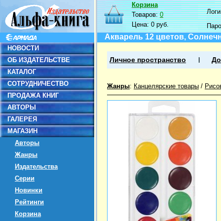
Корзина
Логин
Товаров:
0
Цена:
0 руб.
Пар
Акварель 12 цветов, Солнечн
НОВОСТИ
ОБ ИЗДАТЕЛЬСТВЕ
Личное пространство
До
КАТАЛОГ
СОТРУДНИЧЕСТВО
Жанры
:
Канцелярские товары
/
Рисо
ПРОДАЖА КНИГ
АВТОРЫ
ГАЛЕРЕЯ
МАГАЗИН
Авторы
Жанры
Издательства
Серии
Новинки
Рейтинги
Корзина