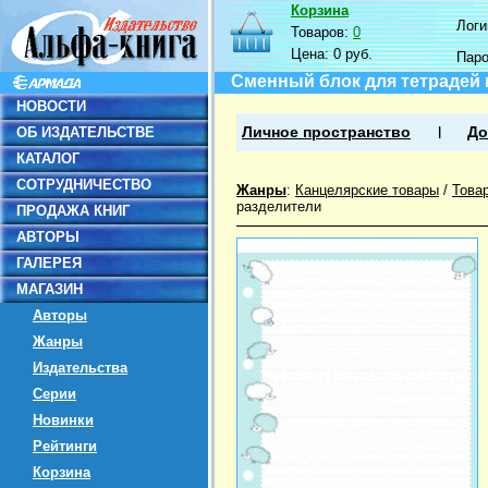
Корзина
Логин
Товаров:
0
Цена:
0 руб.
Пар
Сменный блок для тетрадей н
НОВОСТИ
ОБ ИЗДАТЕЛЬСТВЕ
Личное пространство
До
КАТАЛОГ
СОТРУДНИЧЕСТВО
Жанры
:
Канцелярские товары
/
Това
разделители
ПРОДАЖА КНИГ
АВТОРЫ
ГАЛЕРЕЯ
МАГАЗИН
Авторы
Жанры
Издательства
Серии
Новинки
Рейтинги
Корзина