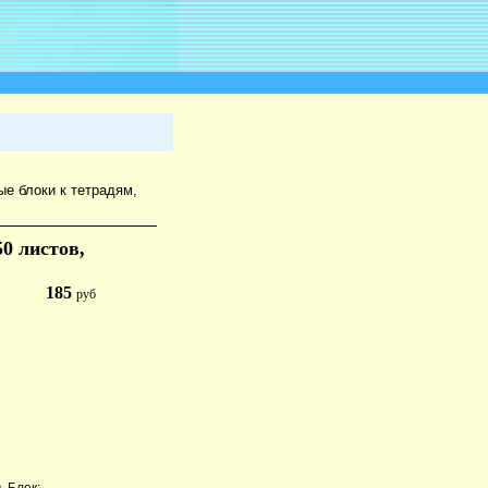
е блоки к тетрадям,
0 листов,
185
руб
. Блок: