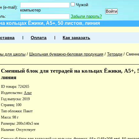
Чужой
 (e-mail):
компьютер
оль:
Забыли пароль?
а кольцах Ёжики, А5+, 50 листов, линия
ставка
Оплата
Как заказать
ры для школы
/
Школьная бумажно-беловая продукция
/
Тетради
/
Сменны
Сменный блок для тетрадей на кольцах Ёжики, А5+, 5
линия
ID товара: 724265
Издательство:
Альт
Год выпуска: 2019
Страниц: 100
Тип обложки: Пакет
Масса: 98 г
Размеры: 200x140x5 мм
Наличие:
Отсутствует
Сменный блок для тетрадей на кольцах. Формат: А5+ (145х205 мм). 50 листов