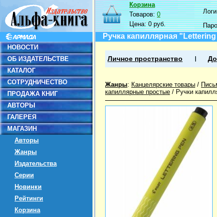
Корзина
Логин
Товаров:
0
Цена:
0 руб.
Пар
Ручка капиллярная "Lettering
НОВОСТИ
ОБ ИЗДАТЕЛЬСТВЕ
Личное пространство
До
КАТАЛОГ
СОТРУДНИЧЕСТВО
Жанры
:
Канцелярские товары
/
Пись
капиллярные простые
/
Ручки капилл
ПРОДАЖА КНИГ
АВТОРЫ
ГАЛЕРЕЯ
МАГАЗИН
Авторы
Жанры
Издательства
Серии
Новинки
Рейтинги
Корзина