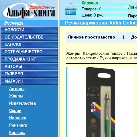
Корзина
Логин
Товаров:
0
Цена:
0 руб.
Пар
Ручка шариковая Jotter Color
НОВОСТИ
ОБ ИЗДАТЕЛЬСТВЕ
Личное пространство
До
КАТАЛОГ
СОТРУДНИЧЕСТВО
Жанры
:
Канцелярские товары
/
Пись
автоматические
/
Ручки шариковые а
ПРОДАЖА КНИГ
АВТОРЫ
ГАЛЕРЕЯ
МАГАЗИН
Авторы
Жанры
Издательства
Серии
Новинки
Рейтинги
Корзина