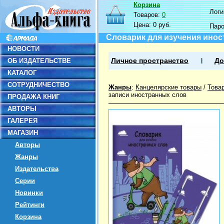
Корзина
Логин
Товаров:
0
Цена:
0 руб.
Пар
Словарик для изучения инос
НОВОСТИ
ОБ ИЗДАТЕЛЬСТВЕ
Личное пространство
До
КАТАЛОГ
СОТРУДНИЧЕСТВО
Жанры
:
Канцелярские товары
/
Това
записи иностранных слов
ПРОДАЖА КНИГ
АВТОРЫ
ГАЛЕРЕЯ
МАГАЗИН
Авторы
Жанры
Издательства
Серии
Новинки
Рейтинги
Корзина