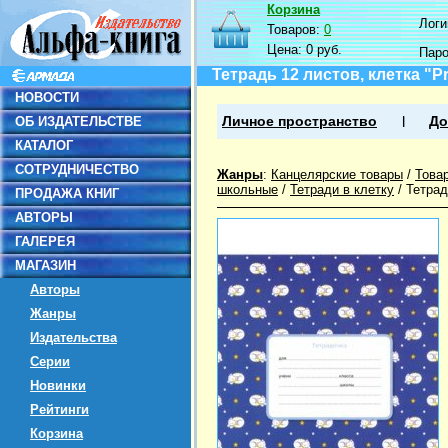
Корзина
Логин
Товаров:
0
Цена:
0 руб.
Пар
Тетрадь 12 листов, клетка "Pr
НОВОСТИ
ОБ ИЗДАТЕЛЬСТВЕ
Личное пространство
До
КАТАЛОГ
СОТРУДНИЧЕСТВО
Жанры
:
Канцелярские товары
/
Това
школьные
/
Тетради в клетку
/
Тетрад
ПРОДАЖА КНИГ
АВТОРЫ
ГАЛЕРЕЯ
МАГАЗИН
Авторы
Жанры
Издательства
Серии
Новинки
Рейтинги
Корзина