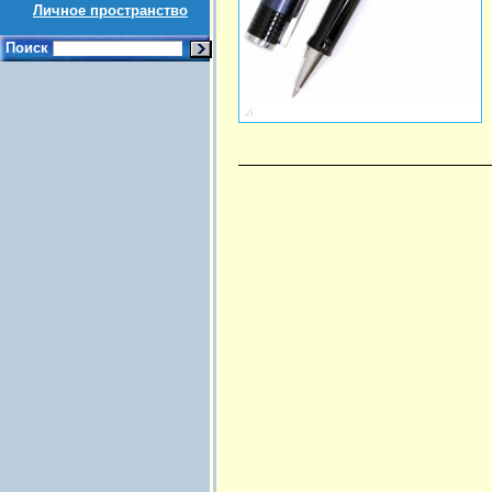
Личное пространство
Поиск