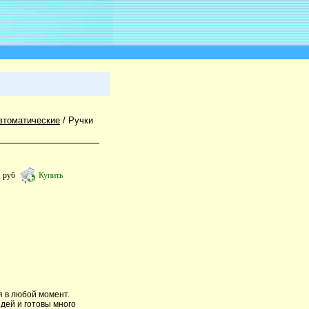
втоматические
/
Ручки
4
руб
Купить
я в любой момент.
дей и готовы много