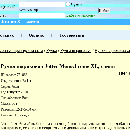
Чужой
 (e-mail):
компьютер
оль:
Забыли пароль?
chrome XL, синяя
ставка
Оплата
Как заказать
менные принадлежности
/
Ручки
/
Ручки шариковые
/
Ручки шариковые а
Ручка шариковая Jotter Monochrome XL, синяя
1044
ID товара: 771063
Издательство:
Parker
Серия:
Jotter
Год выпуска: 2020
Тип обложки: Box
Масса: 66 г
Размеры: 52x175x30 мм
Наличие:
На складе
"Jotter" - любимый выбор активных людей, которым ручка может понадобитьс
Как правило, ее хозяева общительны и динамичны. Они открыты для новых и