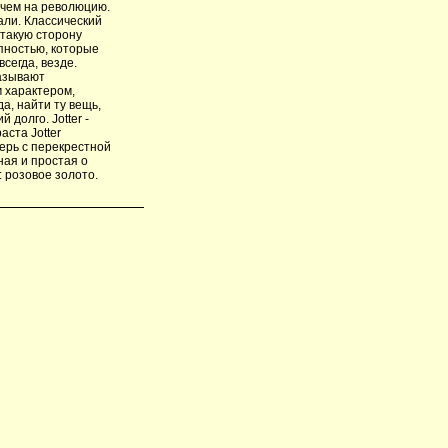
 чем на революцию.
али. Классический
 такую сторону
упностью, которые
сегда, везде.
казывают
м характером,
а, найти ту вещь,
долго. Jotter -
ста Jotter
ерь с перекрестной
ная и простая о
: розовое золото.