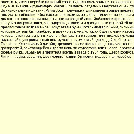
работать, чтобы перейти на новый уровень, полагаясь больше на эволюцию,
Одна из знаковых ручек марки Parker. Элементы отделки из нержавеющей ст
функциональный дизайн. Ручка Jotter популярна, динамична и олицетворяет
письма, как общение. Она известна во всем мире своей надежностью и дост
делают ее прекрасным компаньоном на каждый день. Забавная и приятная - в
Популярная ручка Jotter, благодаря надежности и доступности которой ей о
предпочтение во всем мире. Покупатели ручек Jotter - люди с гибким, сильны
которые хотели бы приобрести именно ту ручку, которая будет с ними навсегд
которая стоит затраченных денег. Им нужен инструмент для письма, служащий 
надежный функциональный инструмент, приемлемый для людей любого возра
Premium - Классический дизайн, прочность и соотношение цена/качество теп
гравировкой, сочетающейся с тремя новыми отделками Jotter. Jotter - практич
форме ручка. Забавная и приятная всегда и везде с 1954 года. Цверт корпуса
Линия письма: средняя. Цвет чернил: синий. Упаковка: подарочная коробка.