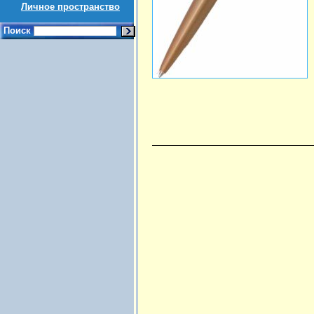
Личное пространство
Поиск