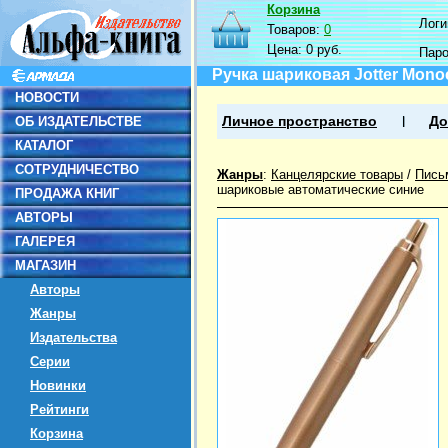
Корзина
Логин
Товаров:
0
Цена:
0 руб.
Пар
Ручка шариковая Jotter Mono
НОВОСТИ
ОБ ИЗДАТЕЛЬСТВЕ
Личное пространство
До
КАТАЛОГ
СОТРУДНИЧЕСТВО
Жанры
:
Канцелярские товары
/
Пись
шариковые автоматические синие
ПРОДАЖА КНИГ
АВТОРЫ
ГАЛЕРЕЯ
МАГАЗИН
Авторы
Жанры
Издательства
Серии
Новинки
Рейтинги
Корзина