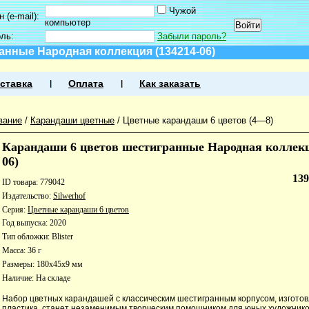
Чужой
 (e-mail):
компьютер
оль:
Забыли пароль?
анные Народная коллекция (134214-06)
ставка
Оплата
Как заказать
вание
/
Карандаши цветные
/
Цветные карандаши 6 цветов (4—8)
Карандаши 6 цветов шестигранные Народная коллекц
06)
13
ID товара: 779042
Издательство:
Silwerhof
Серия:
Цветные карандаши 6 цветов
Год выпуска: 2020
Тип обложки: Blister
Масса: 36 г
Размеры: 180x45x9 мм
Наличие:
На складе
Набор цветных карандашей с классическим шестигранным корпусом, изгото
пластика, станет незаменимым творческим помощником для юных художников