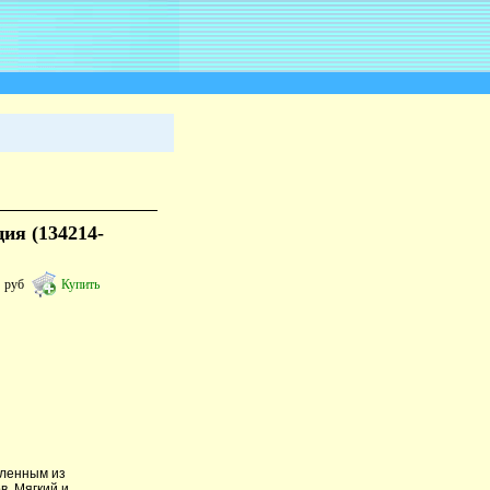
ия (134214-
9
руб
Купить
вленным из
. Мягкий и