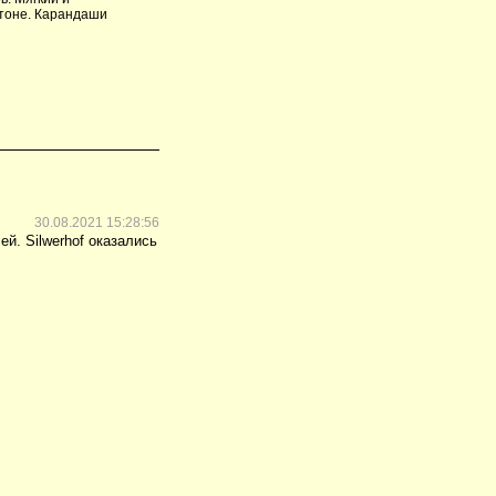
ртоне. Карандаши
30.08.2021 15:28:56
й. Silwerhof оказались