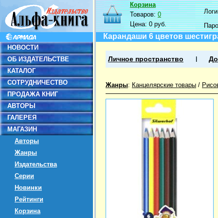
Корзина
Логин
Товаров:
0
Цена:
0 руб.
Пар
Карандаши 6 цветов шестигр
НОВОСТИ
ОБ ИЗДАТЕЛЬСТВЕ
Личное пространство
До
КАТАЛОГ
СОТРУДНИЧЕСТВО
Жанры
:
Канцелярские товары
/
Рисо
ПРОДАЖА КНИГ
АВТОРЫ
ГАЛЕРЕЯ
МАГАЗИН
Авторы
Жанры
Издательства
Серии
Новинки
Рейтинги
Корзина