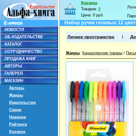
Корзина
Логин
Товаров:
0
Цена:
0 руб.
Пар
Набор ручек гелевых 12 цвет
НОВОСТИ
ОБ ИЗДАТЕЛЬСТВЕ
Личное пространство
До
КАТАЛОГ
СОТРУДНИЧЕСТВО
Жанры
:
Канцелярские товары
/
Пись
ПРОДАЖА КНИГ
АВТОРЫ
ГАЛЕРЕЯ
МАГАЗИН
Авторы
Жанры
Издательства
Серии
Новинки
Рейтинги
Корзина