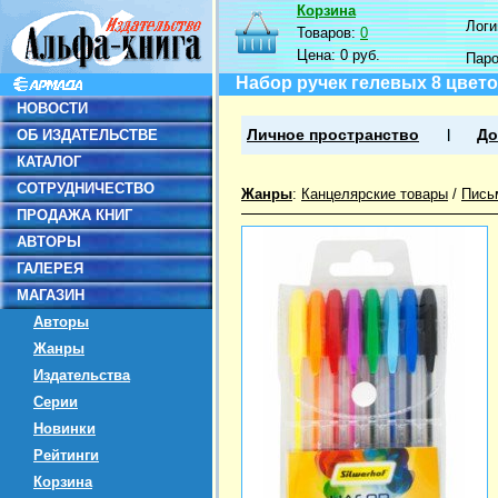
Корзина
Логин
Товаров:
0
Цена:
0 руб.
Пар
Набор ручек гелевых 8 цвето
НОВОСТИ
ОБ ИЗДАТЕЛЬСТВЕ
Личное пространство
До
КАТАЛОГ
СОТРУДНИЧЕСТВО
Жанры
:
Канцелярские товары
/
Пись
ПРОДАЖА КНИГ
АВТОРЫ
ГАЛЕРЕЯ
МАГАЗИН
Авторы
Жанры
Издательства
Серии
Новинки
Рейтинги
Корзина