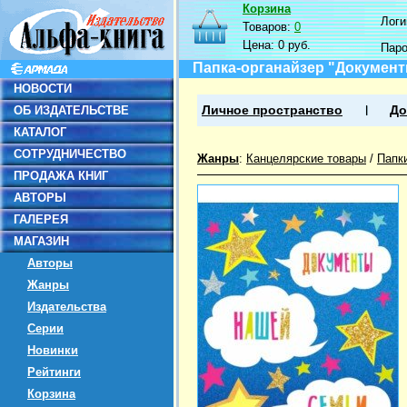
Корзина
Логин
Товаров:
0
Цена:
0 руб.
Пар
Папка-органайзер "Документ
НОВОСТИ
ОБ ИЗДАТЕЛЬСТВЕ
Личное пространство
До
КАТАЛОГ
СОТРУДНИЧЕСТВО
Жанры
:
Канцелярские товары
/
Папк
ПРОДАЖА КНИГ
АВТОРЫ
ГАЛЕРЕЯ
МАГАЗИН
Авторы
Жанры
Издательства
Серии
Новинки
Рейтинги
Корзина