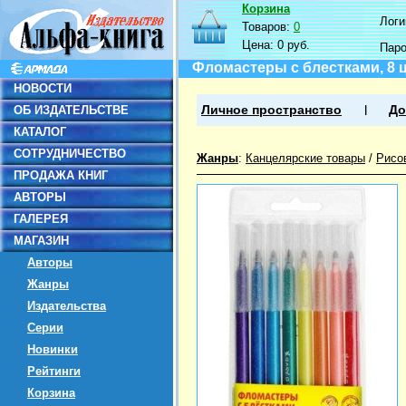
Корзина
Логин
Товаров:
0
Цена:
0 руб.
Пар
Фломастеры с блестками, 8 
НОВОСТИ
ОБ ИЗДАТЕЛЬСТВЕ
Личное пространство
До
КАТАЛОГ
СОТРУДНИЧЕСТВО
Жанры
:
Канцелярские товары
/
Рисо
ПРОДАЖА КНИГ
АВТОРЫ
ГАЛЕРЕЯ
МАГАЗИН
Авторы
Жанры
Издательства
Серии
Новинки
Рейтинги
Корзина