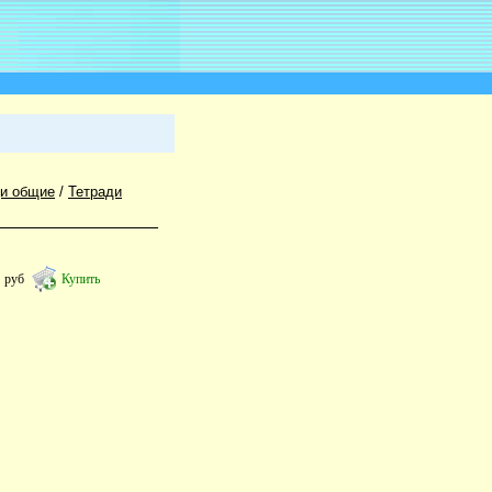
ди общие
/
Тетради
8
руб
Купить