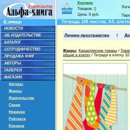
Корзина
Логин
Товаров:
0
Цена:
0 руб.
Пар
Тетрадь (48 листов, А5, клетк
НОВОСТИ
ОБ ИЗДАТЕЛЬСТВЕ
Личное пространство
До
КАТАЛОГ
СОТРУДНИЧЕСТВО
Жанры
:
Канцелярские товары
/
Това
общие в клетку
/
Тетради в клетку 3
ПРОДАЖА КНИГ
АВТОРЫ
ГАЛЕРЕЯ
МАГАЗИН
Авторы
Жанры
Издательства
Серии
Новинки
Рейтинги
Корзина