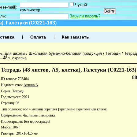
Чужой
 (e-mail):
компьютер
оль:
Забыли пароль?
а), Галстуки (С0221-163)
ставка
Оплата
Как заказать
ры для школы
/
Школьная бумажно-беловая продукция
/
Тетради
/
Тетра
2—48л. скрепка
Тетрадь (48 листов, А5, клетка), Галстуки (С0221-163)
8
ID товара: 793464
Издательство:
АппликА
Серия:
Тетрадь
Год выпуска: 2021
Страниц: 96
Тип обложки: обл - мягкий переплет (крепление скрепкой или клеем)
Оформление: Частичная лакировка
Иллюстрации: Без иллюстраций
Масса: 106 г
Размеры: 201x164x5 мм