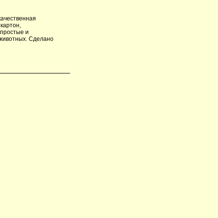
окачественная
 картон,
 простые и
животных. Сделано