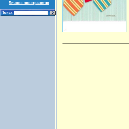
Личное пространство
Поиск